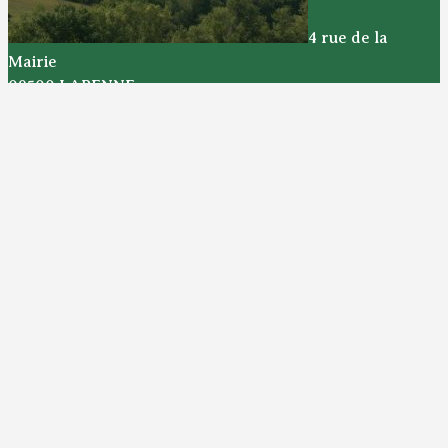
4 rue de la
Mairie
09500 LAPENNE
Téléphone :
05 61 68 66 10
Portable :
06 08 82 91 68
La mairie est ouverte
le jeudi de 13h30 à 16h30
Nous Contacter
Aller au contenu principal
Ouvrir la barre d’outils
Outils d’accessibilité
Augmenter le texte
Diminuer le texte
Niveaux de gris
Haut contraste